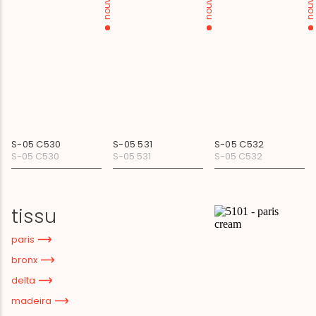
nouveau
nouveau
nouveau
S-05 C530
S-05 531
S-05 C532
S-05 C530
S-05 531
S-05 C532
tissu
paris
bronx
delta
madeira