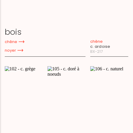
bois
chêne
chêne
c. ardoise
noyer
BX-217