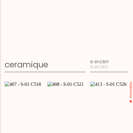
ceramique
S-01 C517
S-01 C517
nouveau