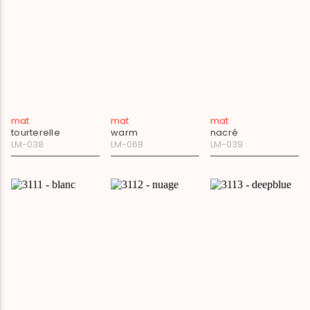
mat
mat
mat
tourterelle
warm
nacré
LM-038
LM-068
LM-039