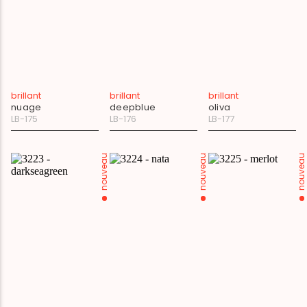
brillant
brillant
brillant
nuage
deepblue
oliva
LB-175
LB-176
LB-177
nouveau
nouveau
nouveau