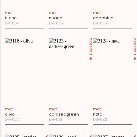
mat
mat
mat
blanc
nuage
deepblue
LM-004
LM-075
LM-076
nouveau
nouveau
mat
mat
mat
oliva
darkseagreen
nata
LM-077
LM-081
LM-082