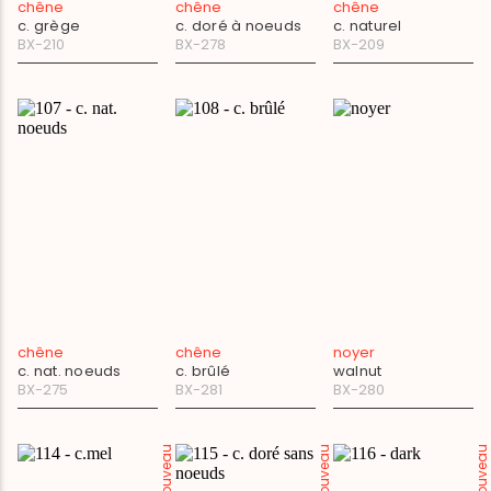
chêne
chêne
chêne
c. grège
c. doré à noeuds
c. naturel
BX-210
BX-278
BX-209
chêne
chêne
noyer
c. nat. noeuds
c. brûlé
walnut
BX-275
BX-281
BX-280
nouveau
nouveau
nouveau