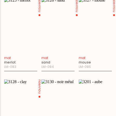
nouveau
nouveau
nouveau
mat
mat
mat
merlot
sand
mouse
LM-083
LM-084
LM-085
nouveau