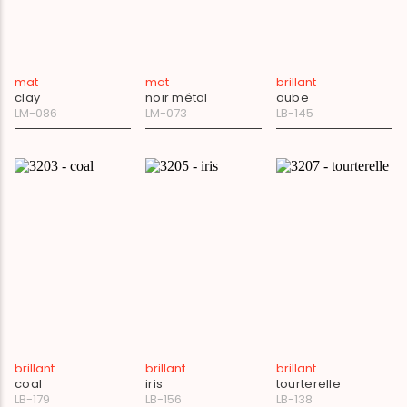
mat
mat
brillant
clay
noir métal
aube
LM-086
LM-073
LB-145
brillant
brillant
brillant
coal
iris
tourterelle
LB-179
LB-156
LB-138