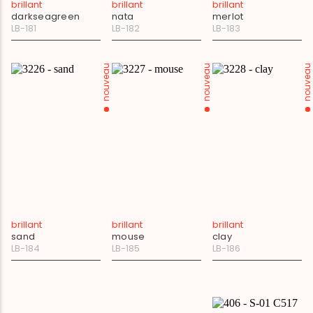
brillant
brillant
brillant
darkseagreen
nata
merlot
LB-181
LB-182
LB-183
nouveau
nouveau
nouveau
brillant
brillant
brillant
sand
mouse
clay
LB-184
LB-185
LB-186