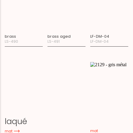
brass
brass aged
LF-DM-04
LS-490
LS-491
LF-DM-04
laqué
mat
mat