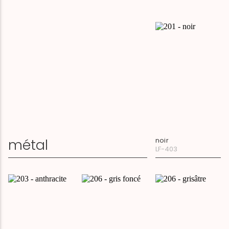
métal
noir
LF-403