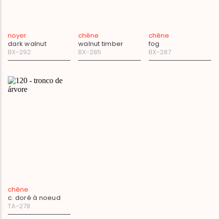
noyer
chêne
chêne
dark walnut
walnut timber
fog
BX-292
BX-285
BX-287
chêne
c. doré à noeud
TA-278