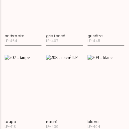
anthracite
gris foncé
grisâtre
LF-464
LF-407
LF-445
taupe
nacré
blanc
LF-413
LF-439
LF-404