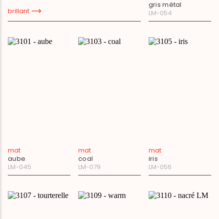
gris métal
brillant
LM-054
mat
mat
mat
aube
coal
iris
LM-045
LM-079
LM-056