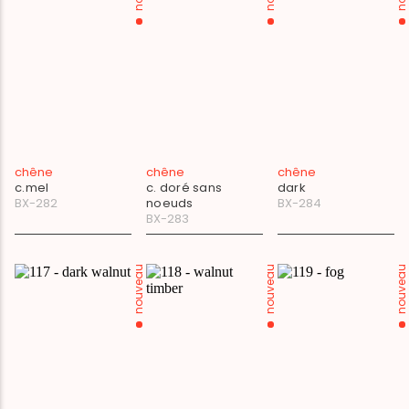
chêne
chêne
chêne
c.mel
c. doré sans
dark
BX-282
noeuds
BX-284
BX-283
nouveau
nouveau
nouveau