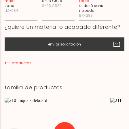
mate
S-03 C529
roble
sand
S-03 C529
c. doré sans
LM-084
noeuds
BX-283
¿quiere un material o acabado diferente?
envíar solicitación
productos
familia de productos