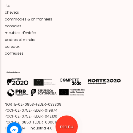
lits
chevets
commodes & chiffonniers
consoles
meubles d'entrée
cadres et miroirs
bureaux
coiffeuses
NORTE-02-0853-FEDER-033309
POCI-02-0752-FEDER-019874
POCI-02-0752-FEDER-042130
POCI-02-0853-FEDER-000016
menu
TD-C16-i04 – Indústria 4.0