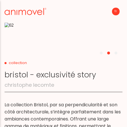
fr
p
Revenir
demande d'information
collection
bristol - exclusivité story
christophe lecomte
La collection Bristol, par sa perpendicularité et son
côté architecturale, s’intègre parfaitement dans les
ambiances contemporaines. Offrant une large
gamme de matériaux et finitions, permettant le