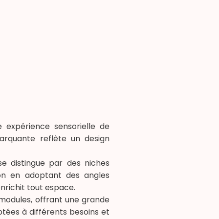
accepte les conditions générales et la politique de confidentialité
'Animovel
e expérience sensorielle de
arquante reflète un design
e distingue par des niches
tion en adoptant des angles
nrichit tout espace.
 modules, offrant une grande
ptées à différents besoins et