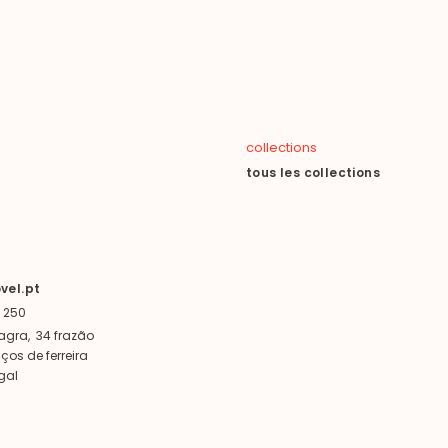
collections
tous les collections
vel.pt
 250
agra, 34 frazão
os de ferreira
gal