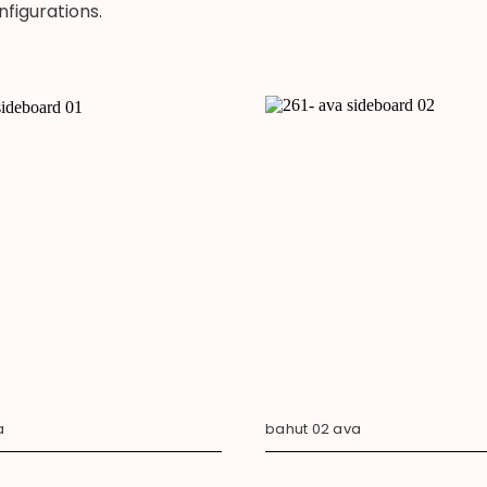
figurations.
a
bahut 02 ava