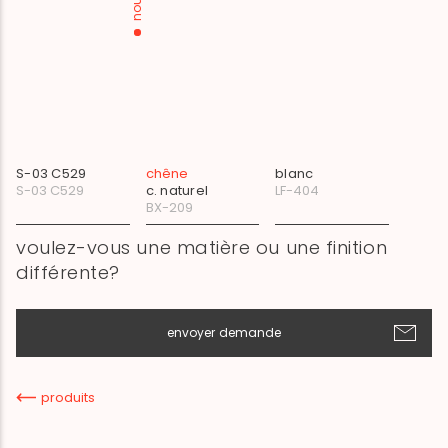
S-03 C529
chêne
blanc
S-03 C529
c. naturel
LF-404
BX-209
voulez-vous une matière ou une finition
différente?
envoyer demande
produits