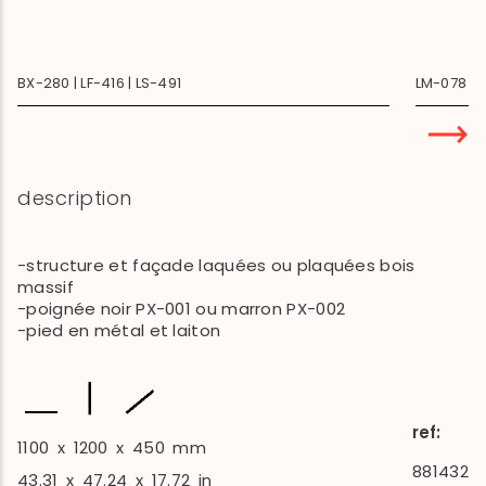
BX-280 | LF-416 | LS-491
LM-078 | L
description
-structure et façade laquées ou plaquées bois
massif
-poignée noir PX-001 ou marron PX-002
-pied en métal et laiton
ref:
1100
x
1200
x
450
mm
881432
43.31
x
47.24
x
17.72
in