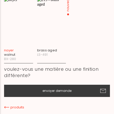
nouveau
noyer
brass aged
walnut
LS-491
BX-280
voulez-vous une matière ou une finition
différente?
envoyer demande
produits