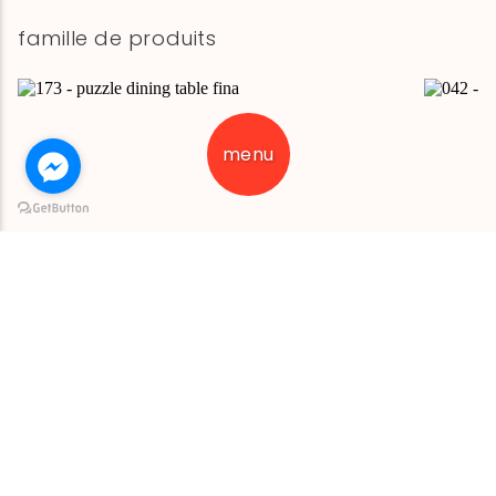
famille de produits
menu
table de repas puzzle (à plateau fin)
table de 