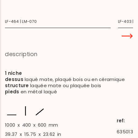
LF-464 | LM-070
LF-403 | 
description
1 niche
dessus
laqué mate, plaqué bois ou en céramique
structure
laquée mate ou plaquée bois
pieds
en métal laqué
ref:
1000
x
400
x
600
mm
635013
39.37
x
15.75
x
23.62
in